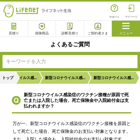
マイページ
サポート
見積り
保険商品
診断見積り
ご契約者さま
メニュー
よくあるご質問
サポート
閉じる
電話で相談
相談予約
よくあるご質問
型コロナウイルス感...
トップ
新型コロナウイルス感...
新型コロナウイルス感...
チャットサポート
新型コロナウイルス感染症のワクチン接種が原因で死
亡または入院した場合、死亡保険金や入院給付金は支
払われますか？
万が一、新型コロナウイルス感染症のワクチン接種を原因と
して死亡した場合、死亡保険金のお支払い対象となります。
また、入院した場合も、入院給付金のお支払い対象です。