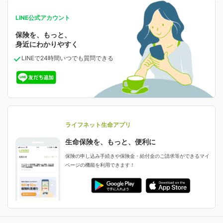
お問い合わせ・ご相談トップ
等の確認ができます。
会社情報
人生のステージに必要な保険がわかる！
ご契約内容の確認
LINE公式アカウント
がん保険
お客さま情報の確認・変更
保険を、もっと、
保険相談サービス
保険料の支払い方法の変更
業績・財務情報
保険ジャンバラヤ
がんに備える
身近にわかりやすく
受取人・指定代理請求人の変更
あなたの人生と保険選びのためのWebメディア
LINEで24時間いつでも質問
できる
中断したお申し込みの再開
お申し込み後の状況確認
よくあるご質問
女性保険
保険金等の支払状況
選ばれる理由・評判
減額・解約・追加契約の申し込み など
女性特有の病気に備える
資料請求
採用情報
ライフネット生命の特長
ご契約者さま向け各種お手続き・サービス
就業不能保険
ライフネット生命が選ばれる理由がわかる！
ライフネット生命アプリ
就業不能状態に備える
生命保険を、もっと、便利に
生命保険マニフェスト
保険金・給付金のご請求
評判・口コミ
保険の申し込み手続きや保険金・給付金のご請求等ができるマイ
認知症保険
ページの機能を利用できます！
ご契約者さまに聞きました！
認知症・MCIに備える
ライフネット生命のCMページ
生命保険料控除に関するご案内
申し込みガイド
ライフネット生命公式note
契約更新を迎えるご契約者さまへ