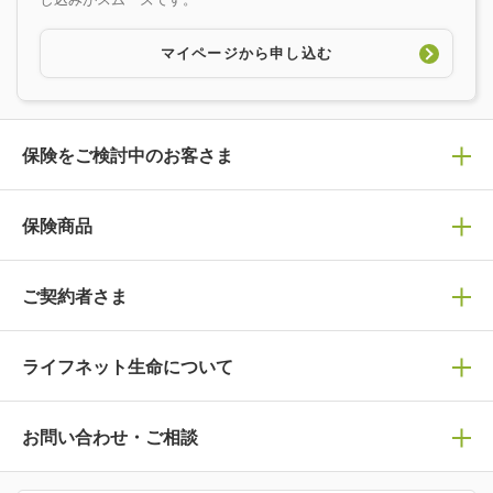
マイページから申し込む
保険をご検討中のお客さま
保険の選び方
保険商品
保険商品一覧
ぴったり診断見積り
ご契約者さま
保険選びで迷っている方はチェック！
死亡保険
ライフネット生命について
生命保険の選び方のコツ
万が一に備える
マイページログイン
保険の基礎知識や選び方を解説！
ライフネット生命についてトップ
お問い合わせ・ご相談
医療保険
マイページで以下のような手続きや「重要なお知らせ」
ライフステージ別おすすめ加入例
病気や手術に備える