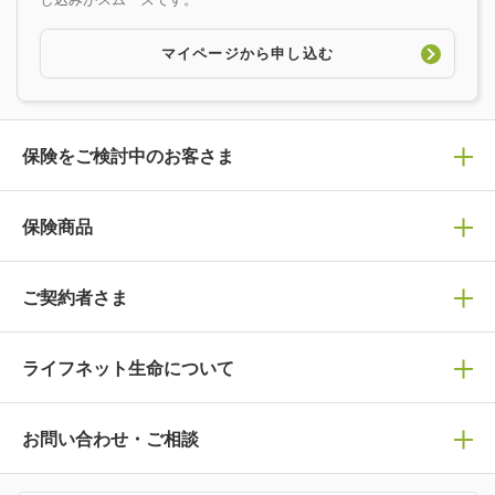
マイページから申し込む
保険をご検討中のお客さま
保険の選び方
保険商品
保険商品一覧
ぴったり診断見積り
ご契約者さま
保険選びで迷っている方はチェック！
死亡保険
ライフネット生命について
生命保険の選び方のコツ
万が一に備える
マイページログイン
保険の基礎知識や選び方を解説！
ライフネット生命についてトップ
お問い合わせ・ご相談
医療保険
マイページで以下のような手続きや「重要なお知らせ」
ライフステージ別おすすめ加入例
病気や手術に備える