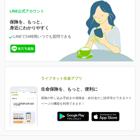
お問い合わせ・ご相談トップ
等の確認ができます。
会社情報
人生のステージに必要な保険がわかる！
ご契約内容の確認
LINE公式アカウント
がん保険
お客さま情報の確認・変更
保険を、もっと、
保険相談サービス
保険料の支払い方法の変更
業績・財務情報
保険ジャンバラヤ
がんに備える
身近にわかりやすく
受取人・指定代理請求人の変更
あなたの人生と保険選びのためのWebメディア
LINEで24時間いつでも質問
できる
中断したお申し込みの再開
お申し込み後の状況確認
よくあるご質問
女性保険
保険金等の支払状況
選ばれる理由・評判
減額・解約・追加契約の申し込み など
女性特有の病気に備える
資料請求
採用情報
ライフネット生命の特長
ご契約者さま向け各種お手続き・サービス
就業不能保険
ライフネット生命が選ばれる理由がわかる！
ライフネット生命アプリ
就業不能状態に備える
生命保険を、もっと、便利に
生命保険マニフェスト
保険金・給付金のご請求
評判・口コミ
保険の申し込み手続きや保険金・給付金のご請求等ができるマイ
認知症保険
ページの機能を利用できます！
ご契約者さまに聞きました！
認知症・MCIに備える
ライフネット生命のCMページ
生命保険料控除に関するご案内
申し込みガイド
ライフネット生命公式note
契約更新を迎えるご契約者さまへ