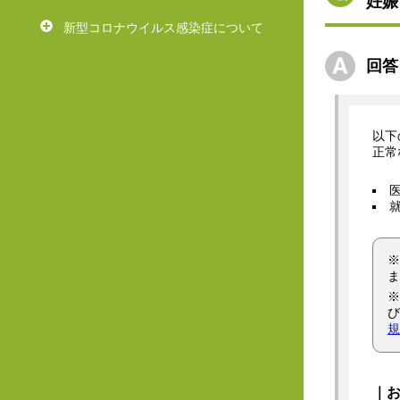
妊娠
新型コロナウイルス感染症について
回答
以下
正常
※
ま
※
び
規
｜