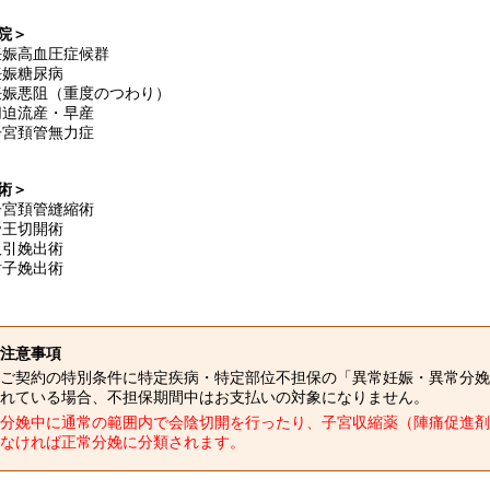
院＞
妊娠高血圧症候群
妊娠糖尿病
妊娠悪阻（重度のつわり）
切迫流産・早産
子宮頚管無力症
術＞
子宮頚管縫縮術
帝王切開術
吸引娩出術
鉗子娩出術
注意事項
ご契約の特別条件に特定疾病・特定部位不担保の「異常妊娠・異常分娩
れている場合、不担保期間中はお支払いの対象になりません。
分娩中に通常の範囲内で会陰切開を行ったり、子宮収縮薬（陣痛促進剤
なければ正常分娩に分類されます。