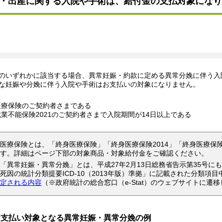
・出産に関する入院や手術は、給付金の支払対象になり
のいずれかに該当する場合、異常妊娠・約款に定める異常分娩に伴う入
な妊娠や分娩に伴う入院や手術はお支払いの対象になりません。
医療保険のご契約者さまである
就業不能保険2021のご契約者さまで入院期間が14日以上である
医療保険とは、「終身医療保険」「終身医療保険2014」「終身医療保
す。詳細はページ下部の対象商品・対象給付金をご確認ください。
「異常妊娠・異常分娩」とは、平成27年2月13日総務省告示第35号
死因の統計分類提要ICD-10（2013年版）準拠」に記載された分類項目
定される内容
（※政府統計の総合窓口（e-Stat）のウェブサイトに遷
お支払い対象となる異常妊娠・異常分娩の例