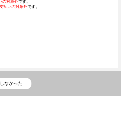
いの対象外
です。
支払いの対象外
です。
？
しなかった