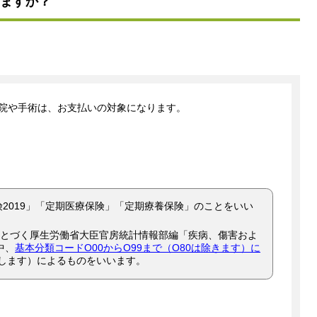
ますか？
院や手術は、お支払いの対象になります。
険2019」「定期医療保険」「定期療養保険」のことをいい
にもとづく厚生労働省大臣官房統計情報部編「疾病、傷害およ
中、
基本分類コードO00からO99まで（O80は除きます）に
移します）によるものをいいます。