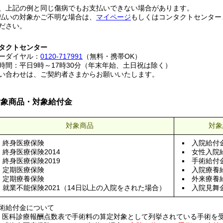
、上記の例と同じ傷病でもお支払いできない場合があります。

払いの対象かご不明な場合は、
マイページ
もしくはコンタクトセンター
ださい。
タクトセンター
ーダイヤル：
0120-717991
（無料・携帯OK）
時間：平日9時～17時30分（年末年始、土日祝は除く）
い合わせは、ご契約者さまからお願いいたします。
対象商品・対象給付金
対象商品
対象
終身医療保険
入院給付
終身医療保険2014
女性入院
終身医療保険2019
手術給付
定期医療保険
入院療養
定期療養保険
外来療養
就業不能保険2021（14日以上の入院をされた場合）
入院見舞
術給付金について
医科診療報酬点数表で手術料の算定対象として列挙されている手術を