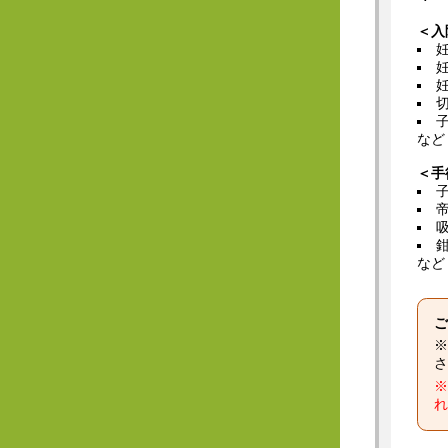
＜入
など
＜手
など
ご
※
さ
※
れ