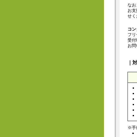
なお
お支
せく
コン
フリ
受付
お問
｜
※手